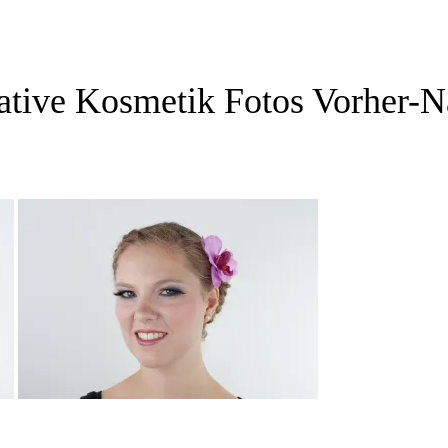
ative Kosmetik Fotos Vorher-N